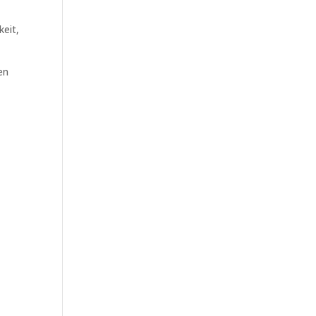
keit,
en