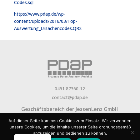
Codes.sql
https://www.pdap.de/wp-
content/uploads/2016/03/Top-
Auswertung_Ursachencodes.QR2
0451 87360-12
contact@pdap.de
Geschäftsbereich der
JessenLenz GmbH
Über PDAP
Newsletter
Aktuelles
FAQ
Jobs
Auf dieser Seite kommen Cookies zum Einsatz. Wir verwenden
Presse
Impressum
Datenschutz
Rechtlicher
unsere Cookies, um die Inhalte unserer Seite ordnungsgemäß
anzuzeigen und bedienen zu können.
Hinweis