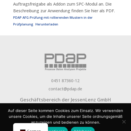
Auftragsfreigabe als Addon zum SPC-Modul an. Die
Beschreibung zur Anwendung finden Sie hier als PDF.
PDAP AFG-Prüfung mit rollierenden Mustern in der
Prüfplanung
Herunterladen
0451 87360-12
contact@pdap.de
Geschäftsbereich der
JessenLenz GmbH
Über PDAP
Newsletter
Aktuelles
FAQ
Jobs
Auf dieser Seite kommen Cookies zum Einsatz. Wir verwenden
Presse
Impressum
Datenschutz
Rechtlicher
unsere Cookies, um die Inhalte unserer Seite ordnungsgemäß
anzuzeigen und bedienen zu können.
Hinweis