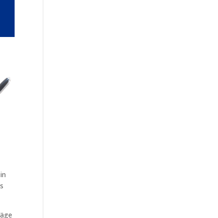
in
us
räge