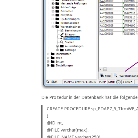
Die Prozedur in der Datenbank hat die folgende
CREATE PROCEDURE sp_PDAP7_5_TfrmWE_An
(
@ID int,
@FILE varchar(max),
@FILE_NAME varchar(250),