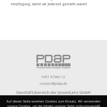
Verpflegung, damit wir jederzeit gestärkt waren!
0451 87360-12
contact@pdap.de
Geschäftsbereich der
JessenLenz GmbH
Über PDAP
Newsletter
Aktuelles
FAQ
Jobs
Auf dieser Seite kommen Cookies zum Einsatz. Wir verwenden
Presse
Impressum
Datenschutz
Rechtlicher
unsere Cookies, um die Inhalte unserer Seite ordnungsgemäß