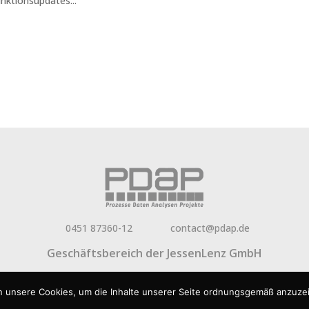
nktionsupdates...
0451 87360-12
contact@pdap.de
Geschäftsbereich der
JessenLenz GmbH
letter
Aktuelles
FAQ
Jobs
Presse
Impressum
Datenschutz
R
n unsere Cookies, um die Inhalte unserer Seite ordnungsgemäß anzuz