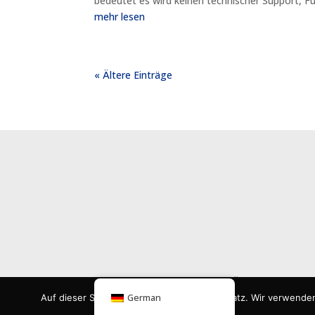
bedeutet es wird keinen technischer Support, Fu
mehr lesen
« Ältere Einträge
Über PDAP
News
Auf dieser Seite kommen Cookies zum Einsatz. Wir verwende
German