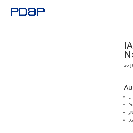
I
N
26 J
Au
Di
Pr
„N
„G