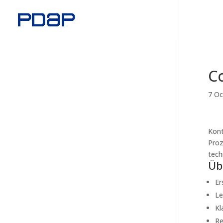
Co
7 Oc
Kont
Proz
tech
Üb
Er
Le
Kl
Re