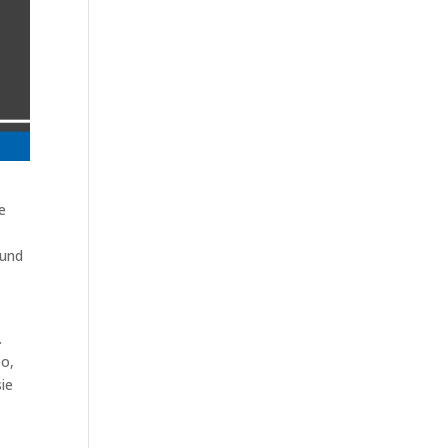
e
 und
.
so,
sie