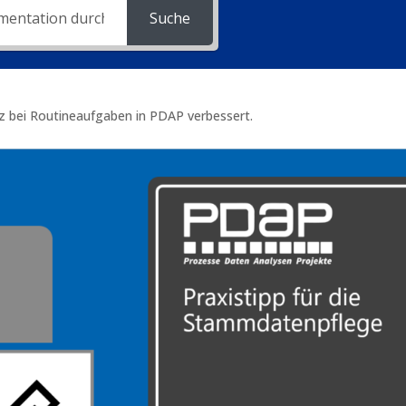
Suche
enz bei Routineaufgaben in PDAP verbessert.